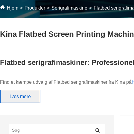
Hjem
Produkter
Serigrafimaskine
Flatbed serigrafim
Kina Flatbed Screen Printing Machine
Flatbed serigrafimaskiner: Professionel
Find et kæmpe udvalg af Flatbed serigrafimaskiner fra Kina på
H
modeller med forskellige udskrivningsområder, designet til at 
Læs mere