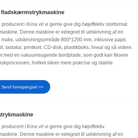
 fladskærmstrykmaskine
roducent i Kina vil vi gerne give dig højeffektiv storformat
skine. Denne maskine er velegnet til udskrivning af en
 maks. udskrivningsområde 800*1200 mm, inklusive papir,
il, tastatur, printkort, CD-disk, plastikboks, lineal og så videre.
et med en vakuumsugende bordplade, som godt kan fiksere
trykprocessen, hvilket sikrer mere præcise og stabile
Send forespørgsel >>
mtrykmaskine
roducent i Kina vil vi gerne give dig højeffektiv
skine. Denne maskine er velegnet til udskrivning af en