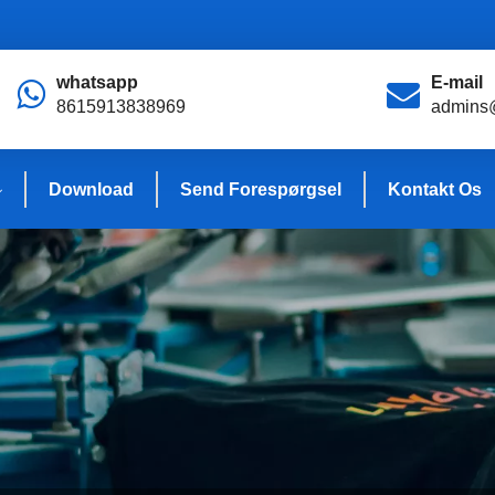
whatsapp
E-mail
8615913838969
admins
Download
Send Forespørgsel
Kontakt Os