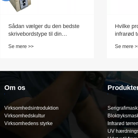
Sådan vælger du den bedste
Hvilke p
skrivebordstype til din
infrarød 
virksomhed
printprod
Se mere >>
Se mere >
Om os
Produkte
Virksomhedsintroduktion
Serigrafimask
Virksomhedskultur
Bloktryksmas
Virksomhedens styrke
Infrarød tørr
UV hærdning