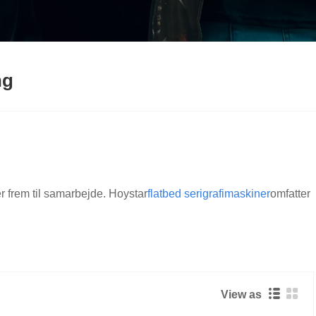
ng
er frem til samarbejde. Hoystar
flatbed serigrafimaskiner
omfatter
View as