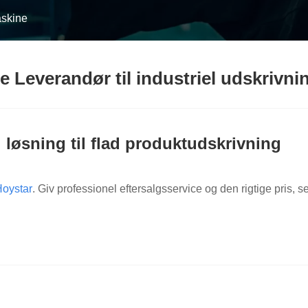
askine
 Leverandør til industriel udskrivni
 løsning til flad produktudskrivning
oystar
. Giv professionel eftersalgsservice og den rigtige pris, s
imødekomme forskellige printbehov med flad overflade.