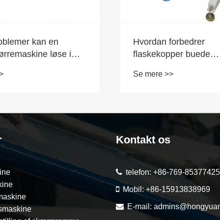
roblemer kan en
Hvordan forbedrer
tørremaskine løse i
flaskekopper buede
uktion?
serigrafimaskiner
>
Se mere >>
udskrivningskvaliteten
produktionseffektivite
r
Kontakt os
ine
telefon:
+86-769-85377425
kine
Mobil:
+86-15913838969
emaskine
E-mail:
admins@hongyuan
smaskine