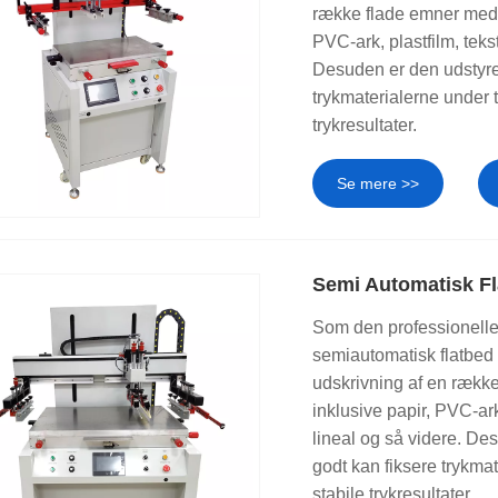
række flade emner med
PVC-ark, plastfilm, tekst
Desuden er den udstyr
trykmaterialerne under 
trykresultater.
Se mere >>
krivning i høj kvalitet på en bred vifte af flade produkter. Uanset
Semi Automatisk Fl
med brugervenlig betjening, hvilket gør dem til et godt valg til 
Som den professionelle p
rbliver sikkert på plads, hvilket minimerer bevægelse under uds
semiautomatisk flatbed
udskrivning af en ræk
omatiske modeller arbejdsgangen uden at gå på kompromis med nøj
inklusive papir, PVC-ark,
lineal og så videre. D
godt kan fiksere trykma
lasprint – giver vores flatbed screenprintere en pålidelig løsning
stabile trykresultater.