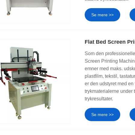
Se mere >>
Flat Bed Screen Pr
Som den professionelle 
Screen Printing Machine
emner med maks. udskr
plastfilm, tekstil, tasta
er den udstyret med en
trykmaterialerne under 
trykresultater.
Se mere >>