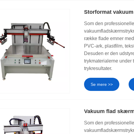
Storformat vakuum
Som den professionelle p
vakuumfladskærmstrykma
række flade emner med
PVC-ark, plastfilm, tekst
Desuden er den udstyr
trykmaterialerne under 
trykresultater.
Se mere >>
Vakuum flad skær
Som den professionelle p
vakuumfladskærmstrykma