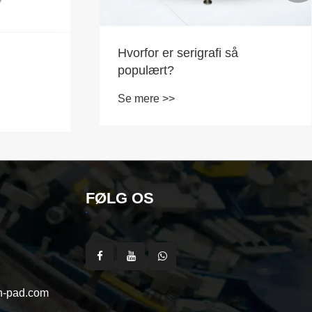
Hvorfor er serigrafi så
populært?
Se mere >>
 og
ten?
FØLG OS
-pad.com