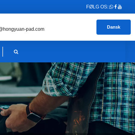
FØLG OS:
Dansk
@hongyuan-pad.com