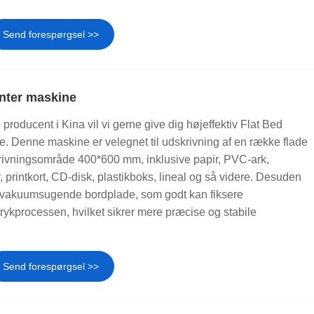
Send forespørgsel >>
inter maskine
producent i Kina vil vi gerne give dig højeffektiv Flat Bed
. Denne maskine er velegnet til udskrivning af en række flade
ivningsområde 400*600 mm, inklusive papir, PVC-ark,
tur, printkort, CD-disk, plastikboks, lineal og så videre. Desuden
 vakuumsugende bordplade, som godt kan fiksere
trykprocessen, hvilket sikrer mere præcise og stabile
Send forespørgsel >>