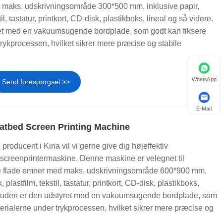
 maks. udskrivningsområde 300*500 mm, inklusive papir,
il, tastatur, printkort, CD-disk, plastikboks, lineal og så videre.
et med en vakuumsugende bordplade, som godt kan fiksere
trykprocessen, hvilket sikrer mere præcise og stabile
WhatsApp
Send forespørgsel >>
E-Mail
 om du arbejder med papir, film, ark, poser, akryl, glas eller
atbed Screen Printing Machine
udskrivning af flade produkter.
roducent i Kina vil vi gerne give dig højeffektiv
krivning. Dette resulterer i ensartet blækdækning og rene
 screenprintermaskine. Denne maskine er velegnet til
ke flade emner med maks. udskrivningsområde 600*900 mm,
agtigheden. Vi tilbyder også maskiner i forskellige størrelser
 plastfilm, tekstil, tastatur, printkort, CD-disk, plastikboks,
esuden er den udstyret med en vakuumsugende bordplade, som
terialerne under trykprocessen, hvilket sikrer mere præcise og
 til at hjælpe dig med at opnå højere produktionskvalitet og